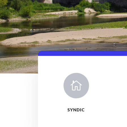

SYNDIC